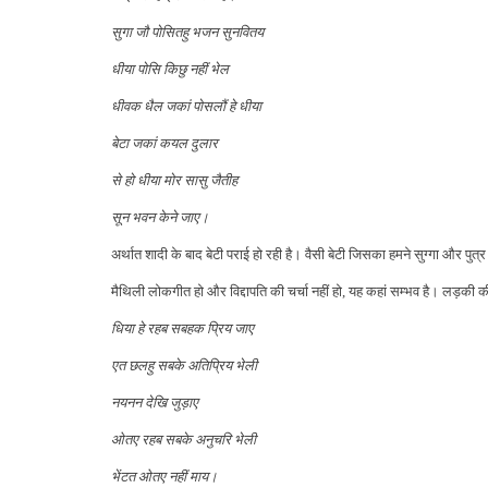
सुगा जौ पोसितहु भजन सुनवितय
धीया पोसि किछु नहीं भेल
धीवक धैल जकां पोसलौं हे धीया
बेटा जकां कयल दुलार
से हो धीया मोर सासु जैतीह
सून भवन केने जाए।
अर्थात शादी के बाद बेटी पराई हो रही है। वैसी बेटी जिसका हमने सुग्गा और प
मैथिली लोकगीत हो और विद्दापति की चर्चा नहीं हो, यह कहां सम्भव है। लड़की की व
धिया हे रहब सबहक प्रिय जाए
एत छलहु सबके अतिप्रिय भेली
नयनन देखि जुड़ाए
ओतए रहब सबके अनुचरि भेली
भेंटत ओतए नहीं माय।