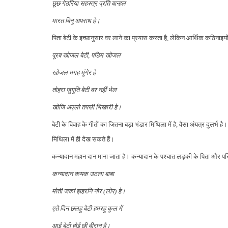
छूछ गेठरिया सहस्त्र प्रति बान्हल
मारत बिनु अपराध हे।
पिता बेटी के इच्छानुसार वर लाने का प्रयास करता है, लेकिन आर्थिक कठिनाइयों
पूरब खोजल बेटी, पछिम खोजल
खोजल मगह मुंगेर हे
तोहरा जुगुति बेटी वर नहीं भेल
खोजि अएलो तपसी भिखारी हे।
बेटी के विवाह के गीतों का जितना बड़ा भंडार मिथिला में है, वैसा अंयत्र दुल
मिथिला में ही देख सकते हैं।
कन्यादान महान दान माना जाता है। कन्यादान के पश्चात लड़की के पिता और परि
कन्यादान कयक उठला बाबा
मोती जकां झहरनि नोर (लोर) हे।
एते दिन छलहु बेटी हमरहु कुल में
आई बेटी होई छी वीरान है।